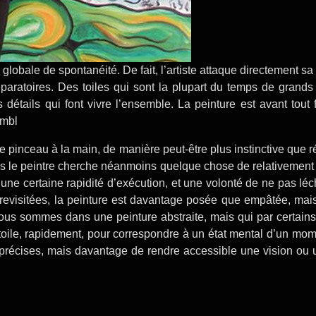
bale de spontanéité. De fait, l’artiste attaque directement sa 
paratoires. Des toiles qui sont la plupart du temps de grands f
ts détails qui font vivre l’ensemble. La peinture est avant tout
embl
t le pinceau à la main, de manière peut-être plus instinctive que r
ais le peintre cherche néanmoins quelque chose de relativement 
e certaine rapidité d’exécution, et une volonté de ne pas léch
evisitées, la peinture est davantage posée que empâtée, mais t
ous sommes dans une peinture abstraite, mais qui par certains c
a toile, rapidement, pour correspondre à un état mental d’un mo
es précises, mais davantage de rendre accessible une vision 