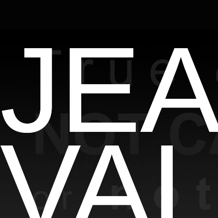
JE
VA