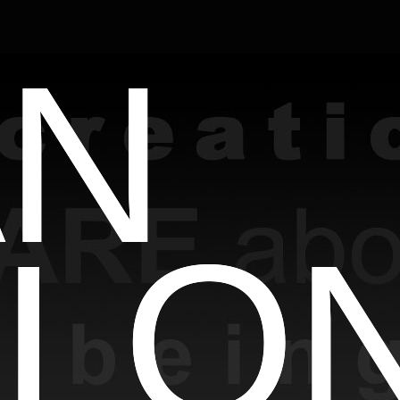
AN
LLO