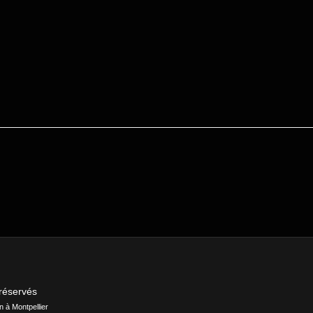
 réservés
 à Montpellier